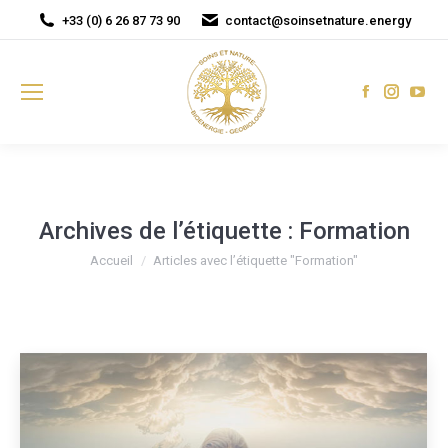
+33 (0) 6 26 87 73 90
contact@soinsetnature.energy
Facebook
Instagr
You
page
page
pag
opens
opens
ope
in
in
in
new
new
new
window
window
win
Archives de l’étiquette :
Formation
Vous êtes ici :
Accueil
Articles avec l’étiquette "Formation"