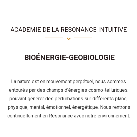
opens
opens
ope
in
in
in
new
new
new
window
window
win
ACADEMIE DE LA RESONANCE INTUITIVE
BIOÉNERGIE-GEOBIOLOGIE
La nature est en mouvement perpétuel, nous sommes
entourés par des champs d’énergies cosmo-telluriques;
pouvant générer des perturbations sur différents plans,
physique, mental, émotionnel, énergétique. Nous rentrons
continuellement en Résonance avec notre environnement.