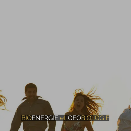
BIO
ENERGIE
et
GEO
BIOLOGIE