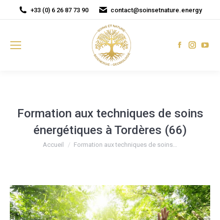
+33 (0) 6 26 87 73 90
contact@soinsetnature.energy
Facebook
Instagr
You
page
page
pag
opens
opens
ope
in
in
in
new
new
new
window
window
win
Formation aux techniques de soins
énergétiques à Tordères (66)
Vous êtes ici :
Accueil
Formation aux techniques de soins…