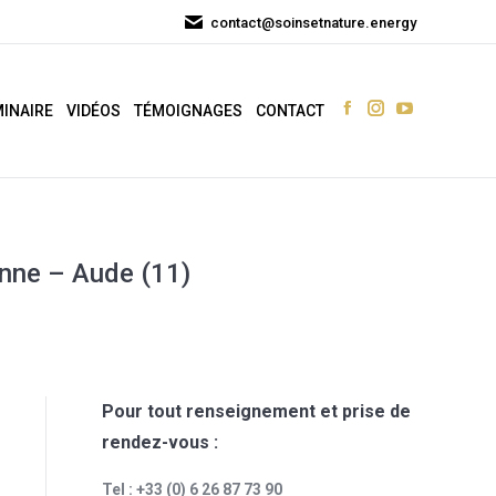
in
in
in
contact@soinsetnature.energy
new
new
new
window
window
window
INAIRE
VIDÉOS
TÉMOIGNAGES
CONTACT
Facebook
Instagram
YouTube
page
page
page
opens
opens
opens
in
in
in
new
new
new
window
window
window
nne – Aude (11)
Pour tout renseignement et prise de
rendez-vous :
Tel : +33 (0) 6 26 87 73 90