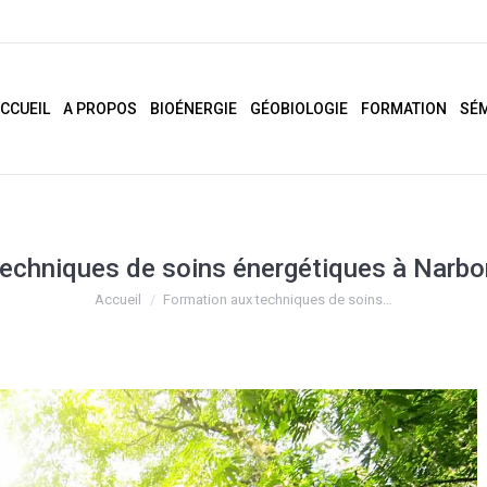
CCUEIL
A PROPOS
BIOÉNERGIE
GÉOBIOLOGIE
FORMATION
SÉM
techniques de soins énergétiques à Narbo
Vous êtes ici :
Accueil
Formation aux techniques de soins…