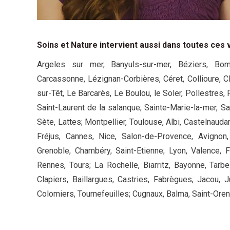
Soins et Nature intervient aussi dans toutes ces v
Argeles sur mer, Banyuls-sur-mer, Béziers, Bom
Carcassonne, Lézignan-Corbières, Céret, Collioure, Cl
sur-Têt, Le Barcarès, Le Boulou, le Soler, Pollestres,
Saint-Laurent de la salanque; Sainte-Marie-la-mer, Sa
Sète, Lattes; Montpellier, Toulouse, Albi, Castelnauda
Fréjus, Cannes, Nice, Salon-de-Provence, Avignon
Grenoble, Chambéry, Saint-Etienne; Lyon, Valence, 
Rennes, Tours; La Rochelle, Biarritz, Bayonne, Tarb
Clapiers, Baillargues, Castries, Fabrègues, Jacou, 
Colomiers, Tournefeuilles; Cugnaux, Balma, Saint-Ore