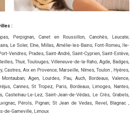
illes
:
pas, Perpignan, Canet en Roussillon, Canohès, Leucate;
aira, Le Soler, Elne, Millas, Amélie-les-Bains; Font-Romeu, Ile-
 Port-Vendres; Prades, Saint-André, Saint-Cyprien, Saint-Estève,
leilles, Thuir, Toulouges, Villeneuve-de-la-Raho, Agde, Badges,
ry, Castres, Aix en Provence; Marseille, Nîmes, Toulon , Hyères,
, Montauban; Agen, Lourdes, Pau, Auch, Bordeaux, Valence,
Fréjus, Cannes, St Tropez, Paris, Bordeaux, Limoges, Nantes,
es, Castelnau-Le-Lez; Saint-Jean-de-Védas, Le Crès, Grabels,
Juvignac, Pérols, Pignan; St Jean de Vedas, Revel, Blagnac ,
ns-de-Gameville, Limoux