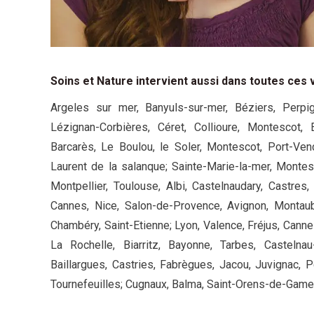
Soins et Nature intervient aussi dans toutes ces v
Argeles sur mer, Banyuls-sur-mer, Béziers, Perpi
Lézignan-Corbières, Céret, Collioure, Montescot, 
Barcarès, Le Boulou, le Soler, Montescot, Port-Vend
Laurent de la salanque; Sainte-Marie-la-mer, Montesc
Montpellier, Toulouse, Albi, Castelnaudary, Castres
Cannes, Nice, Salon-de-Provence, Avignon, Montaub
Chambéry, Saint-Etienne; Lyon, Valence, Fréjus, Canne
La Rochelle, Biarritz, Bayonne, Tarbes, Castelna
Baillargues, Castries, Fabrègues, Jacou, Juvignac, 
Tournefeuilles; Cugnaux, Balma, Saint-Orens-de-Game