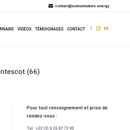
in
in
in
contact@soinsetnature.energy
new
new
new
window
window
window
INAIRE
VIDÉOS
TÉMOIGNAGES
CONTACT
Facebook
Instagram
YouTube
page
page
page
opens
opens
opens
in
in
in
new
new
new
window
window
window
ntescot (66)
Pour tout renseignement et prise de
rendez-vous :
Tel : +33 (0) 6 26 87 73 90