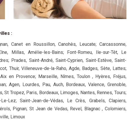
illes
:
gnan, Canet en Roussillon, Canohès, Leucate; Carcassonne,
Elne, Millas, Amélie-les-Bains; Font-Romeu, Ile-sur-Têt, Le
res; Prades, Saint-André, Saint-Cyprien, Saint-Estève, Saint-
ot, Thuir, Villeneuve-de-la-Raho, Agde, Badges, Sète, Lattes;
, Aix en Provence; Marseille, Nîmes, Toulon , Hyères, Fréjus,
an; Agen, Lourdes, Pau, Auch, Bordeaux, Valence, Grenoble,
s, St Tropez, Paris, Bordeaux, Limoges, Nantes, Rennes, Tours;
u-Le-Lez; Saint-Jean-de-Védas, Le Crès, Grabels, Clapiers,
Pérols, Pignan; St Jean de Vedas, Revel, Blagnac , Colomiers,
ville, Limoux