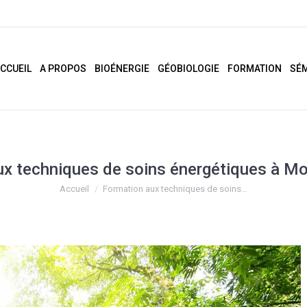
CCUEIL
A PROPOS
BIOÉNERGIE
GÉOBIOLOGIE
FORMATION
SÉM
ux techniques de soins énergétiques à Mo
Vous êtes ici :
Accueil
Formation aux techniques de soins…