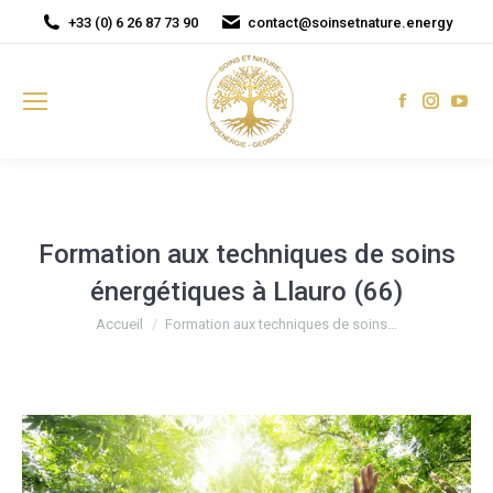
+33 (0) 6 26 87 73 90
contact@soinsetnature.energy
Facebook
Instagr
You
page
page
pag
opens
opens
ope
in
in
in
new
new
new
window
window
win
Formation aux techniques de soins
énergétiques à Llauro (66)
Vous êtes ici :
Accueil
Formation aux techniques de soins…