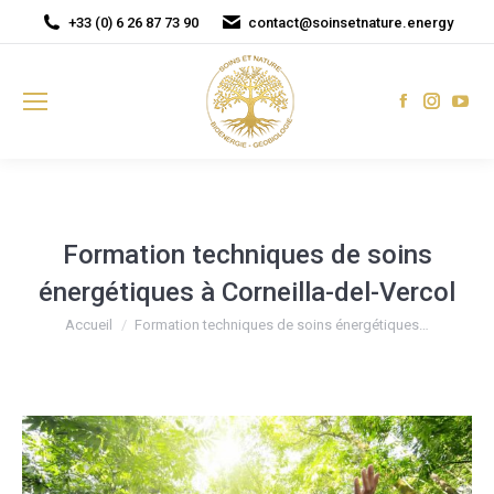
+33 (0) 6 26 87 73 90
contact@soinsetnature.energy
Facebook
Instagr
You
page
page
pag
opens
opens
ope
in
in
in
new
new
new
window
window
win
Formation techniques de soins
énergétiques à Corneilla-del-Vercol
Vous êtes ici :
Accueil
Formation techniques de soins énergétiques…