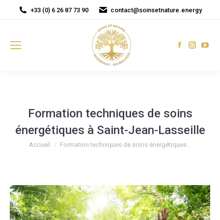
+33 (0) 6 26 87 73 90
contact@soinsetnature.energy
Facebook
Instagr
You
page
page
pag
opens
opens
ope
in
in
in
new
new
new
window
window
win
Formation techniques de soins
énergétiques à Saint-Jean-Lasseille
Vous êtes ici :
Accueil
Formation techniques de soins énergétiques…