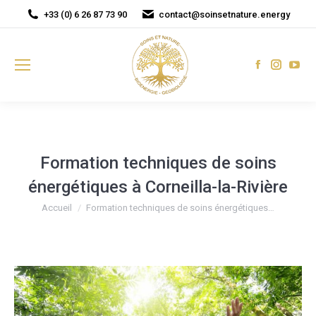
+33 (0) 6 26 87 73 90
contact@soinsetnature.energy
Facebook
Instagr
You
page
page
pag
opens
opens
ope
in
in
in
new
new
new
window
window
win
Formation techniques de soins
énergétiques à Corneilla-la-Rivière
Vous êtes ici :
Accueil
Formation techniques de soins énergétiques…