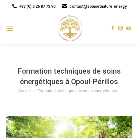
+33 (0) 6 26 87 73 90
contact@soinsetnature.energy
Facebook
Instagr
You
page
page
pag
opens
opens
ope
in
in
in
new
new
new
window
window
win
Formation techniques de soins
énergétiques à Opoul-Périllos
Vous êtes ici :
Accueil
Formation techniques de soins énergétiques…