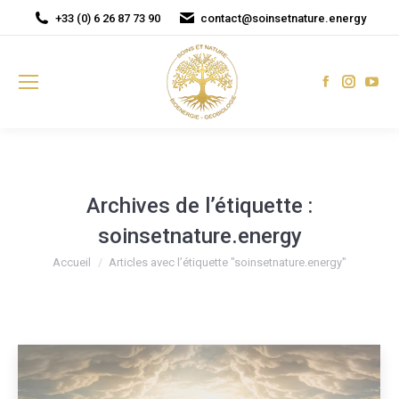
+33 (0) 6 26 87 73 90
contact@soinsetnature.energy
Facebook
Instagr
You
page
page
pag
opens
opens
ope
in
in
in
new
new
new
window
window
win
Archives de l’étiquette :
soinsetnature.energy
Vous êtes ici :
Accueil
Articles avec l’étiquette "soinsetnature.energy"