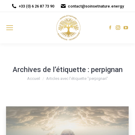
+33 (0) 6 26 87 73 90
contact@soinsetnature.energy
Facebook
Instagr
You
page
page
pag
opens
opens
ope
in
in
in
new
new
new
window
window
win
Archives de l’étiquette :
perpignan
Vous êtes ici :
Accueil
Articles avec l’étiquette "perpignan"