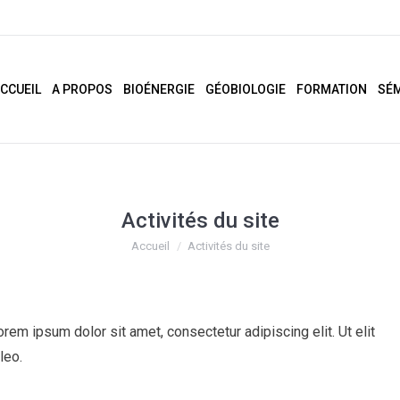
CCUEIL
A PROPOS
BIOÉNERGIE
GÉOBIOLOGIE
FORMATION
SÉM
Activités du site
Vous êtes ici :
Accueil
Activités du site
Lorem ipsum dolor sit amet, consectetur adipiscing elit. Ut elit
leo.